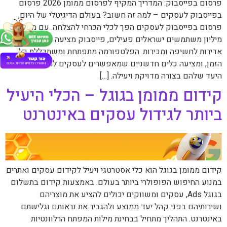
פרסום בפייסבוק: המדריך המקיף לפרסום ממומן 2026 פרסום
בפייסבוק לעסקים – למה זה חשוב? בעולם הדיגיטלי של היום,
פרסום בפייסבוק לעסקים הפך לכלי הכרחי להצלחה. עם מעל 5.5
מיליון משתמשים ישראלים פעילים, פייסבוק מציעה הזדמנויות
אדירות לחשיפה ומכירות. הפלטפורמה מתפתחת ומשתכללת כל
הזמן, ומציעה כלים חדשניים שמאפשרים לעסקים להגיע לקהל
היעד שלהם בצורה מדויקת ויעילה. […]
קידום ממומן בגוגל – הכלי היעיל
ביותר לגידול עסקים באינטרנט
קידום ממומן בגוגל הוא כלי אסטרטגי ויעיל לקידום עסקים ואתרים
במנוע החיפוש הפופולרי ביותר בעולם. באמצעות קידום בתשלום
בגוגל Ads, עסקים ומשווקים יכולים להציע את מוצריהם
ושירותיהם בפני קהל יעד ממוצע ולהגביר את נראותם וגלישתם
באינטרנט. התהליך מתחיל בבחינת מילות המפתח הרלוונטיות